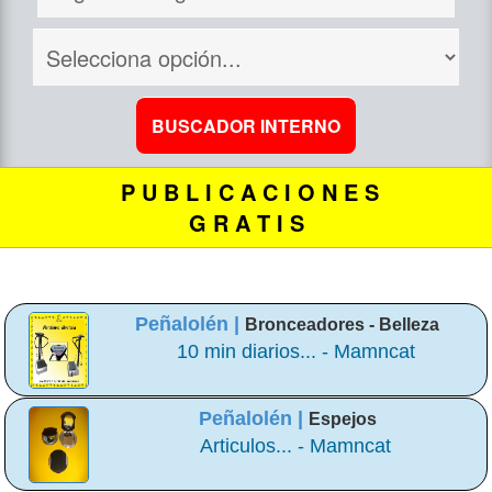
P U B L I C A C I O N E S
G R A T I S
Peñalolén |
Bronceadores - Belleza
10 min diarios... - Mamncat
Peñalolén |
Espejos
Articulos... - Mamncat