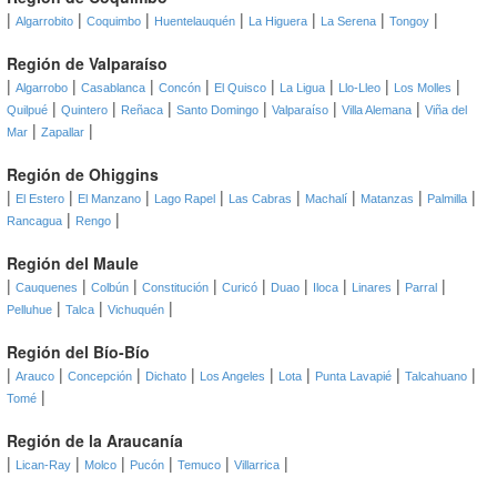
|
|
|
|
|
|
|
Algarrobito
Coquimbo
Huentelauquén
La Higuera
La Serena
Tongoy
Región de Valparaíso
|
|
|
|
|
|
|
|
Algarrobo
Casablanca
Concón
El Quisco
La Ligua
Llo-Lleo
Los Molles
|
|
|
|
|
|
Quilpué
Quintero
Reñaca
Santo Domingo
Valparaíso
Villa Alemana
Viña del
|
|
Mar
Zapallar
Región de Ohiggins
|
|
|
|
|
|
|
|
El Estero
El Manzano
Lago Rapel
Las Cabras
Machalí
Matanzas
Palmilla
|
|
Rancagua
Rengo
Región del Maule
|
|
|
|
|
|
|
|
|
Cauquenes
Colbún
Constitución
Curicó
Duao
Iloca
Linares
Parral
|
|
|
Pelluhue
Talca
Vichuquén
Región del Bío-Bío
|
|
|
|
|
|
|
|
Arauco
Concepción
Dichato
Los Angeles
Lota
Punta Lavapié
Talcahuano
|
Tomé
Región de la Araucanía
|
|
|
|
|
|
Lican-Ray
Molco
Pucón
Temuco
Villarrica