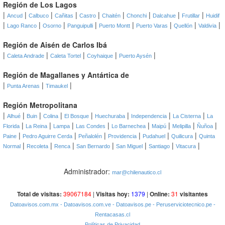
Región de Los Lagos
|
|
|
|
|
|
|
|
|
Ancud
Calbuco
Cañitas
Castro
Chaitén
Chonchi
Dalcahue
Frutillar
Huidif
|
|
|
|
|
|
|
|
Lago Ranco
Osorno
Panguipulli
Puerto Montt
Puerto Varas
Quellón
Valdivia
Región de Aisén de Carlos Ibá
|
|
|
|
|
Caleta Andrade
Caleta Tortel
Coyhaique
Puerto Aysén
Región de Magallanes y Antártica de
|
|
|
Punta Arenas
Timaukel
Región Metropolitana
|
|
|
|
|
|
|
|
Alhué
Buin
Colina
El Bosque
Huechuraba
Independencia
La Cisterna
La
|
|
|
|
|
|
|
|
Florida
La Reina
Lampa
Las Condes
Lo Barnechea
Maipú
Melipilla
Ñuñoa
|
|
|
|
|
|
Paine
Pedro Aguirre Cerda
Peñalolén
Providencia
Pudahuel
Quilicura
Quinta
|
|
|
|
|
|
|
Normal
Recoleta
Renca
San Bernardo
San Miguel
Santiago
Vitacura
Administrador:
mar@chilenautico.cl
Total de visitas:
39067184
|
Visitas hoy:
1379
|
Online:
31
visitantes
Datoavisos.com.mx
- Datoavisos.com.ve
- Datoavisos.pe
- Peruserviciotecnico.pe
-
Rentacasas.cl
Políticas de Privacidad