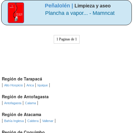
Peñalolén |
Limpieza y aseo
Plancha a vapor... - Mamncat
1 Paginas de 1
Región de Tarapacá
|
|
|
|
Alto Hospicio
Arica
Iquique
Región de Antofagasta
|
|
|
Antofagasta
Calama
Región de Atacama
|
|
|
|
Bahía Inglesa
Caldera
Vallenar
Región de Coquimbo